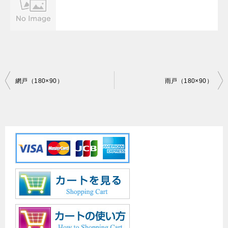
投
網戸（180×90）
雨戸（180×90）
稿
ナ
ビ
ゲ
ー
シ
ョ
ン