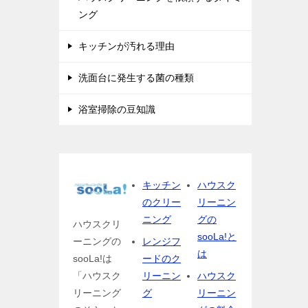
ング
キッチンが汚れる理由
洗面台に発生する菌の種類
浴室掃除の豆知識
キッチン
ハウスク
のクリー
リーニン
ニング
グの
ハウスクリ
sooLa!と
ーニングの
レンジフ
は
sooLa!は
ードのク
「ハウスク
リーニン
ハウスク
リーニング
グ
リーニン