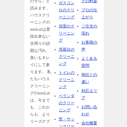
のそら」と
グの料金
ガスコン
読みます。
ロのクリ
プロの仕
ハウスクリ
ーニング
上がり
ーニングの
浴室のク
ご注文の
sooLa!は普
リーニン
流れ
段出来ない
グ
お客様の
水周りの頑
洗面台の
声
固な汚れ、
クリーニ
臭いもキレ
よくある
ング
イにして参
質問
ります。 私
トイレの
他社との
たちハウス
クリーニ
違い
クリーニン
ング
対応エリ
グのsooLa!
ベランダ
ア
は、今まで
のクリー
お問い合
も、これか
ニング
わせ
らも、より
窓・サッ
リーズナブ
会社概要
シクリー