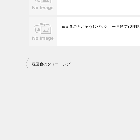
家まるごとおそうじパック 一戸建て30坪以
投
洗面台のクリーニング
稿
ナ
ビ
ゲ
ー
シ
ョ