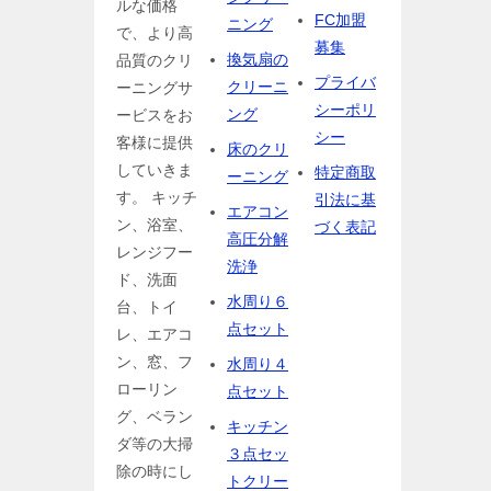
ルな価格
FC加盟
ニング
で、より高
募集
換気扇の
品質のクリ
プライバ
クリーニ
ーニングサ
シーポリ
ング
ービスをお
シー
客様に提供
床のクリ
していきま
特定商取
ーニング
す。 キッチ
引法に基
エアコン
ン、浴室、
づく表記
高圧分解
レンジフー
洗浄
ド、洗面
水周り６
台、トイ
点セット
レ、エアコ
ン、窓、フ
水周り４
ローリン
点セット
グ、ベラン
キッチン
ダ等の大掃
３点セッ
除の時にし
トクリー